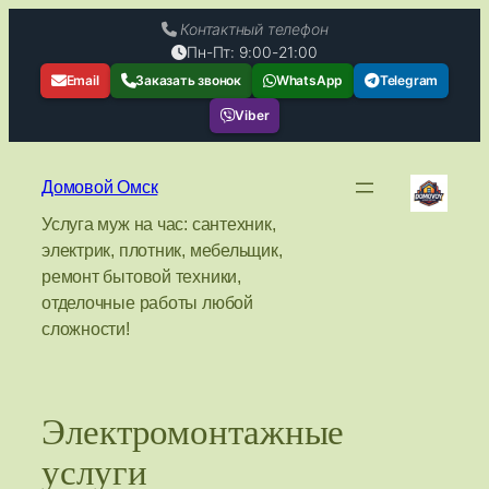
Контактный телефон
Пн-Пт: 9:00-21:00
Email
Заказать звонок
WhatsApp
Telegram
Viber
Перейти
к
Домовой Омск
содержимому
Услуга муж на час: сантехник,
электрик, плотник, мебельщик,
ремонт бытовой техники,
отделочные работы любой
сложности!
Электромонтажные
услуги